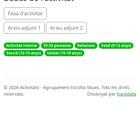
Fitxa d'activitat
Arxiu adjunt 1
Arxiu adjunt 2
Activitat interior
10-25 persones
Relacions
Estol (9-12 anys)
Secció (12-15 anys)
Unitat (15-18 anys)
© 2026 Activitats - Agrupament Escolta Skues. Tots els drets
reservats.
Dissenyat per
backdata